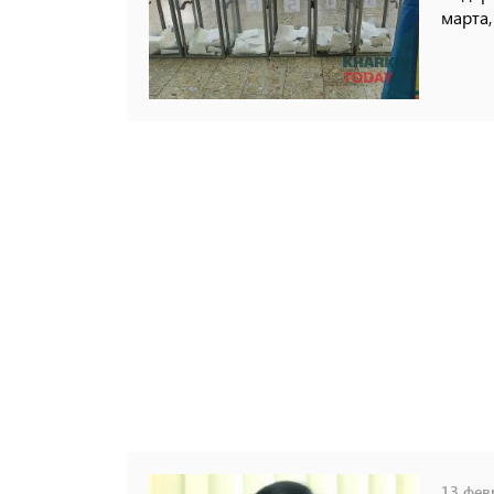
марта,
13 февр