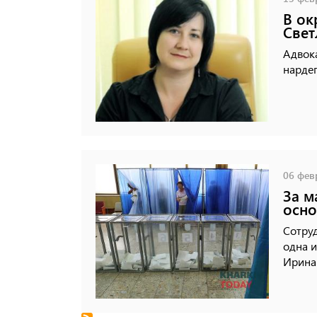
В ок
Свет
Адвока
нарде
06 февр
За м
осно
Сотру
одна и
Ирина 