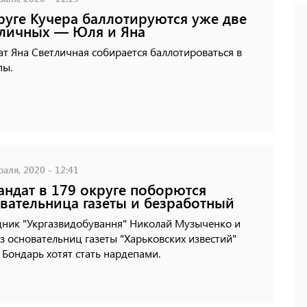
руге Кучера баллотируются уже две
личных — Юля и Яна
т Яна Светличная собирается баллотироваться в
пы.
аля, 2020 - 12:41
андат в 179 округе поборются
вательница газеты и безработный
дник "Укргазвидобування" Николай Музыченко и
з основательниц газеты "Харьковских известий"
Бондарь хотят стать нардепами.