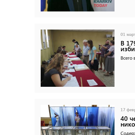
01 март
В 17
изби
Всего 
17 февр
40 ч
нико
Содер