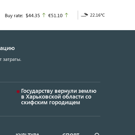
Buy rate:
$44.35
€51.10
22.16°C
up
up
изацию
т затраты.
Государству вернули землю
в Харьковской области со
скифским городищем