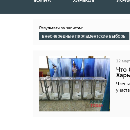
ВОЙНА
ХАРЬКОВ
УКРА
Основная
навигация
Результати за запитом:
внеочередные парламентские выборы
12 март
Что 
Харь
Члены
участв