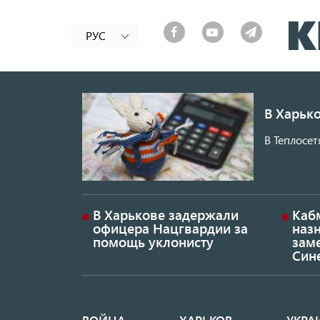
РУС
В Харько
В Теплосет
В Харькове задержали
Каб
офицера Нацгвардии за
наз
помощь уклонисту
заме
Син