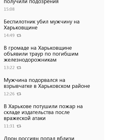
получили подозрения
15:08
Беспилотник убил мужчину на
Харьковщине
14:49
В громаде на Харьковщине
объявили траур по погибшим
железнодорожникам
13:22
Мужчина подорвался на
взрывчатке в Харьковском районе
12:26
В Харькове потушили пожар на
складе издательства после
вражеской атаки
11:31
Дрон россиян попал вблизи