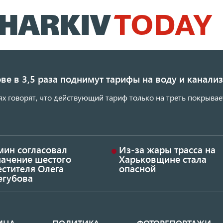
Перейти
к
основному
содержанию
ве в 3,5 раза поднимут тарифы на воду и канал
ях говорят, что действующий тариф только на треть покрывае
мин согласовал
Из-за жары трасса на
начение шестого
Харьковщине стала
стителя Олега
опасной
егубова