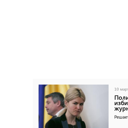
10 март
Поли
изби
журн
Решает