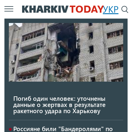
Перейти
УКР
По
к
основному
содержанию
Погиб один человек: уточнены
данные о жертвах в результате
ракетного удара по Харькову
Россияне били "Бандеролями" по