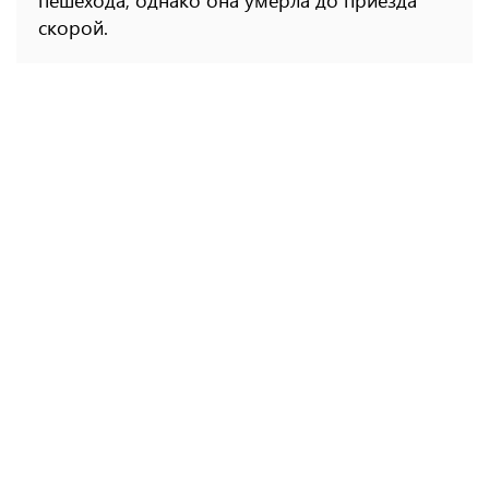
пешехода, однако она умерла до приезда
скорой.