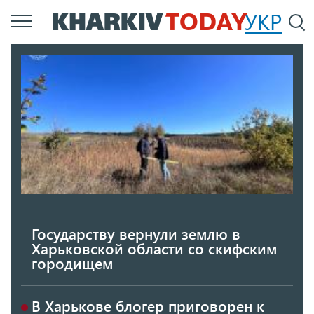
Перейти
УКР
По
к
основному
содержанию
Государству вернули землю в
Харьковской области со скифским
городищем
В Харькове блогер приговорен к