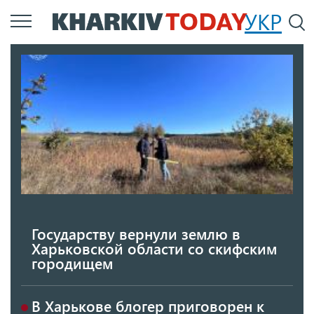
Перейти
УКР
По
к
основному
содержанию
Государству вернули землю в
Харьковской области со скифским
городищем
В Харькове блогер приговорен к