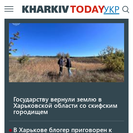
Перейти
УКР
По
к
основному
содержанию
Государству вернули землю в
Харьковской области со скифским
городищем
В Харькове блогер приговорен к