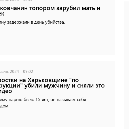
ковчанин топором зарубил мать и
ек
ну задержали в день убийства.
аля, 2024 - 09:02
остки на Харьковщине "по
рукции" убили мужчину и сняли это
идео
му парню было 15 лет, он называет себя
дом.