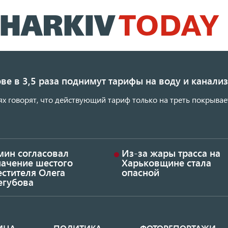
Перейти
к
основному
содержанию
ве в 3,5 раза поднимут тарифы на воду и канал
ях говорят, что действующий тариф только на треть покрывае
мин согласовал
Из-за жары трасса на
начение шестого
Харьковщине стала
стителя Олега
опасной
егубова