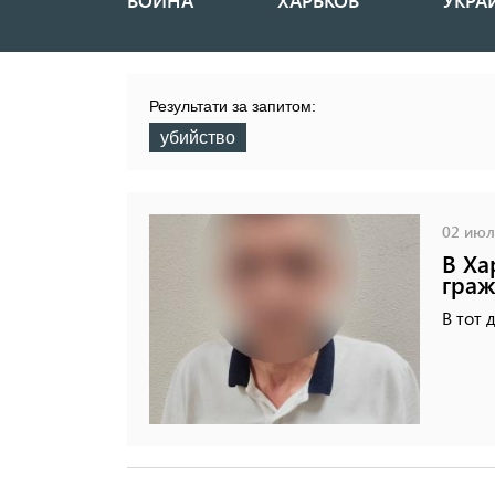
ВОЙНА
ХАРЬКОВ
УКРА
Основная
навигация
Результати за запитом:
убийство
02 июля
В Ха
граж
В тот 