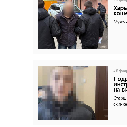
Харь
кош
Мужчи
28 февр
Подр
инст
на в
Старше
скинхе