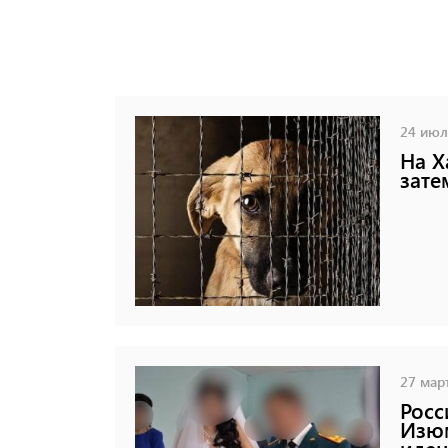
24 июля
На Х
зате
27 март
Росс
Изюм