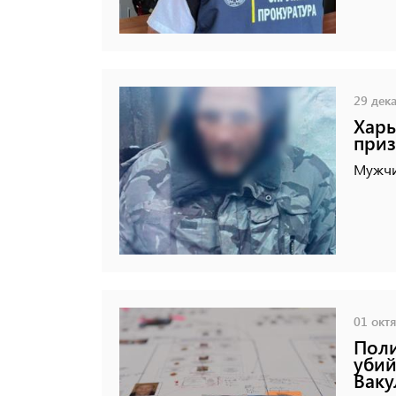
29 дека
Харь
приз
Мужчи
01 октя
Поли
убий
Ваку