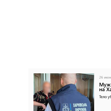
26 июня
Мужч
на Х
Тело у