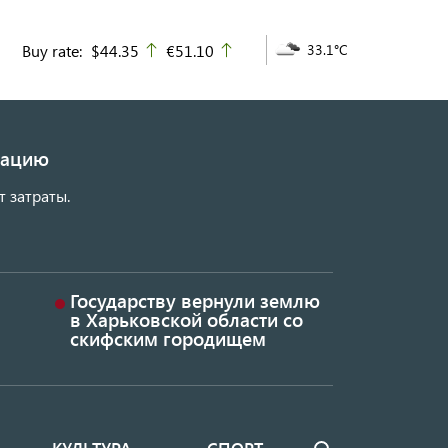
Buy rate:
$44.35
€51.10
33.1°C
up
up
изацию
т затраты.
Государству вернули землю
в Харьковской области со
скифским городищем