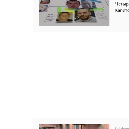
Четыре
Капито
03 февр