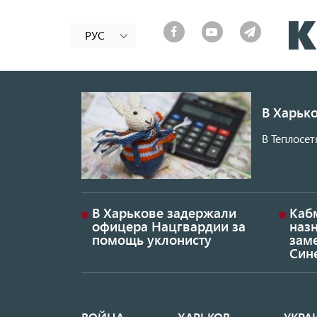
РУС
В Харько
В Теплосет
В Харькове задержали
Каб
офицера Нацгвардии за
наз
помощь уклонисту
заме
Син