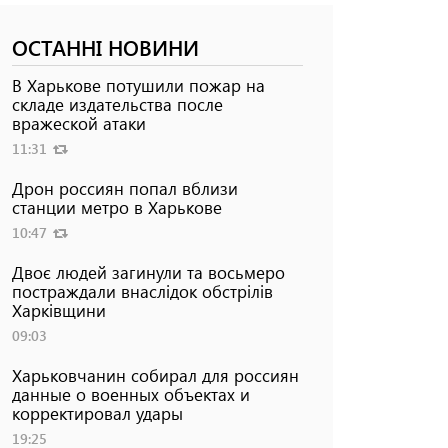
ОСТАННІ НОВИНИ
В Харькове потушили пожар на
складе издательства после
вражеской атаки
11:31
Дрон россиян попал вблизи
станции метро в Харькове
10:47
Двоє людей загинули та восьмеро
постраждали внаслідок обстрілів
Харківщини
09:03
Харьковчанин собирал для россиян
данные о военных объектах и ​​
корректировал удары
19:25