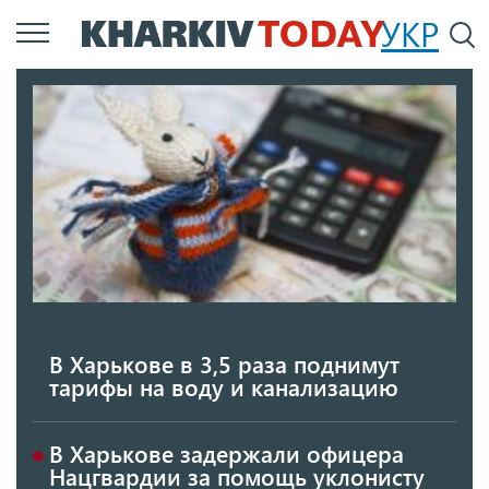
Перейти
УКР
По
к
основному
содержанию
В Харькове в 3,5 раза поднимут
тарифы на воду и канализацию
В Харькове задержали офицера
Нацгвардии за помощь уклонисту