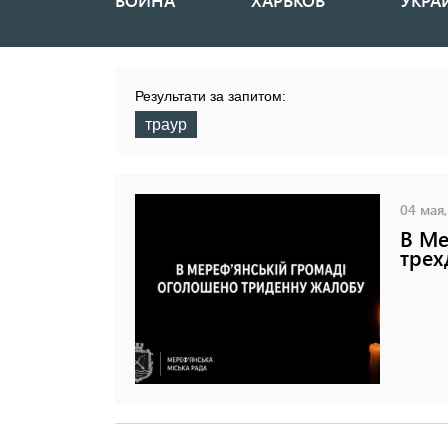
ВОЙНА
ХАРЬКОВ
УКРА
Основная
навигация
Результати за запитом:
траур
04 мая,
В Ме
трех