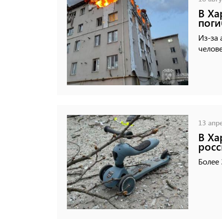
В Ха
пог
Из-за 
челове
13 апре
В Ха
росс
Более 