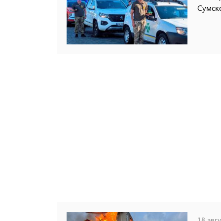
Сумск
18 авгу