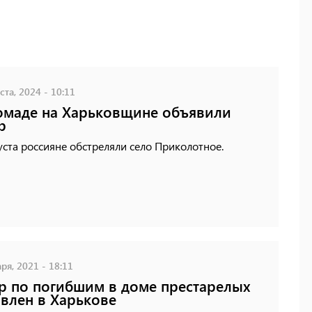
ста, 2024 - 10:11
омаде на Харьковщине объявили
р
уста россияне обстреляли село Приколотное.
ря, 2021 - 18:11
р по погибшим в доме престарелых
влен в Харькове