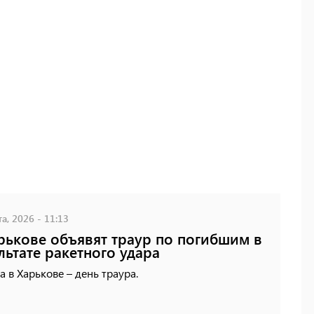
а, 2026 - 11:13
рькове объявят траур по погибшим в
льтате ракетного удара
а в Харькове – день траура.