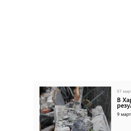
07 март
В Ха
резу
9 март