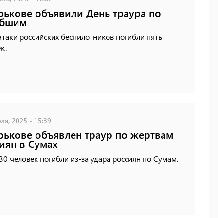
рькове объявили День траура по
ибшим
атаки российских беспилотников погибли пять
к.
ля, 2025 - 15:39
рькове объявлен траур по жертвам
иян в Сумах
30 человек погибли из-за удара россиян по Сумам.