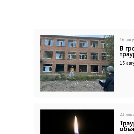
16 авгу
В гр
трау
15 авг
21 янва
Трау
объя