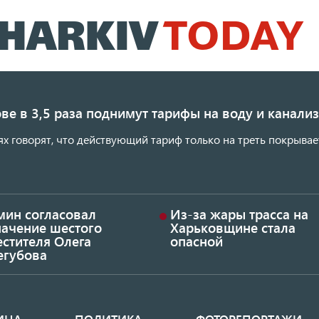
Перейти
к
основному
содержанию
ве в 3,5 раза поднимут тарифы на воду и канал
ях говорят, что действующий тариф только на треть покрывае
мин согласовал
Из-за жары трасса на
начение шестого
Харьковщине стала
стителя Олега
опасной
егубова