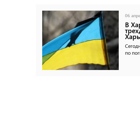
06 апре
В Ха
трех
Харь
Сегодн
по по