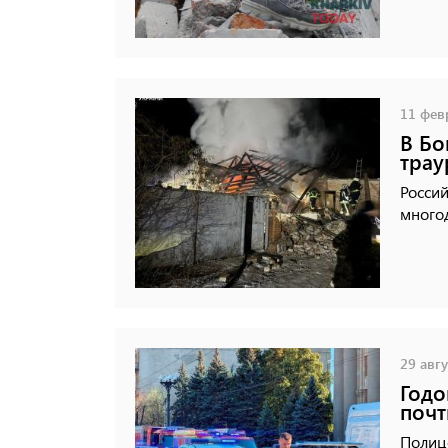
11 февр
В Бо
трау
Россий
многод
29 авгу
Годо
почт
Полице