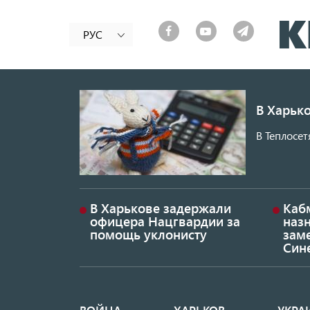
РУС
В Харько
В Теплосет
В Харькове задержали
Каб
офицера Нацгвардии за
наз
помощь уклонисту
заме
Син