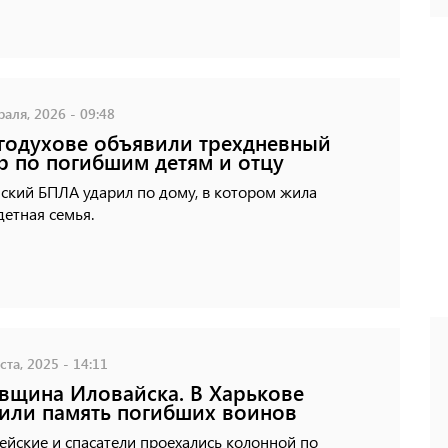
аля, 2026 - 09:48
годухове объявили трехдневный
р по погибшим детям и отцу
ский БПЛА ударил по дому, в котором жила
етная семья.
ста, 2025 - 14:11
вщина Иловайска. В Харькове
или память погибших воинов
йские и спасатели проехались колонной по