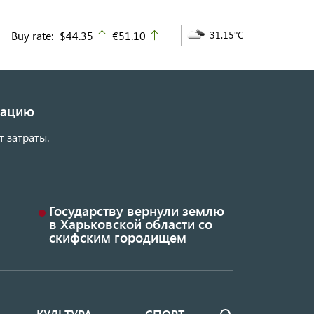
Buy rate:
$44.35
€51.10
31.15°C
up
up
изацию
т затраты.
Государству вернули землю
в Харьковской области со
скифским городищем