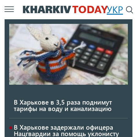
Перейти
УКР
По
к
основному
содержанию
В Харькове в 3,5 раза поднимут
тарифы на воду и канализацию
В Харькове задержали офицера
Нацгвардии за помощь уклонисту