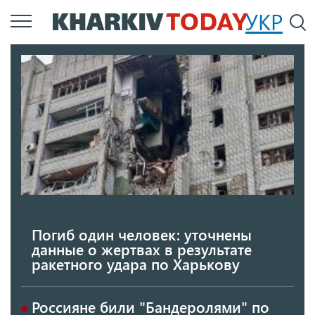
Перейти
УКР
По
к
основному
содержанию
Погиб один человек: уточнены
данные о жертвах в результате
ракетного удара по Харькову
Россияне били "Бандеролями" по