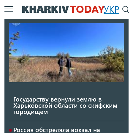
Перейти
УКР
По
к
основному
содержанию
Государству вернули землю в
Харьковской области со скифским
городищем
Россия обстреляла вокзал на