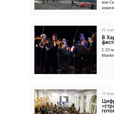
или Се
компл
01 март
В Ха
фест
С 23 м
Kharki
14 февр
Цифр
«стр
гото