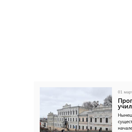
01 март
Прог
учил
Нынешн
сущест
начале