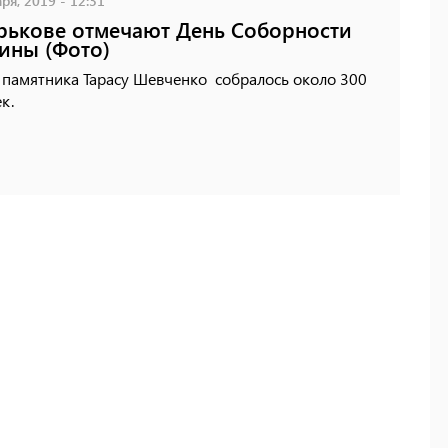
ря, 2019 - 12:31
рькове отмечают День Соборности
ины (Фото)
 памятника Тарасу Шевченко собралось около 300
ек.