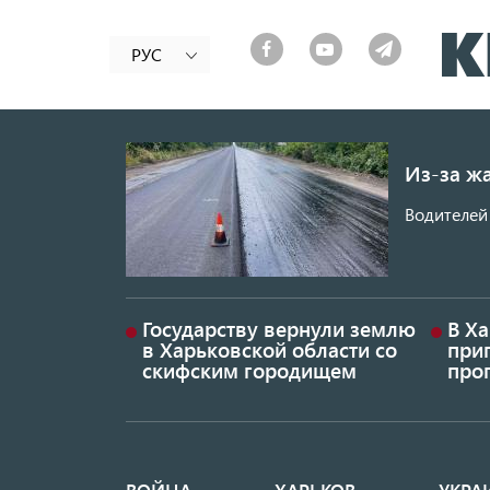
РУС
Из-за ж
Водителей 
Государству вернули землю
В Х
в Харьковской области со
приг
скифским городищем
проп