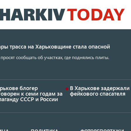
Перейти
к
основному
содержанию
ары трасса на Харьковщине стала опасной
просят сообщать об участках, где поднялись плиты.
арькове блогер
В Харькове задержали
оворен к семи годам за
фейкового спасателя
аганду СССР и России