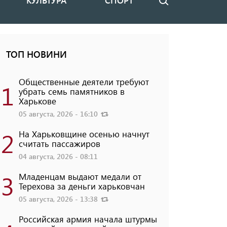
КУЛЬТУРА
СПОРТ
Поиск
ТОП НОВИНИ
Общественные деятели требуют
1
убрать семь памятников в
Харькове
05 августа, 2026 - 16:10
2
На Харьковщине осенью начнут
считать пассажиров
04 августа, 2026 - 08:11
3
Младенцам выдают медали от
Терехова за деньги харьковчан
05 августа, 2026 - 13:38
Российская армия начала штурмы