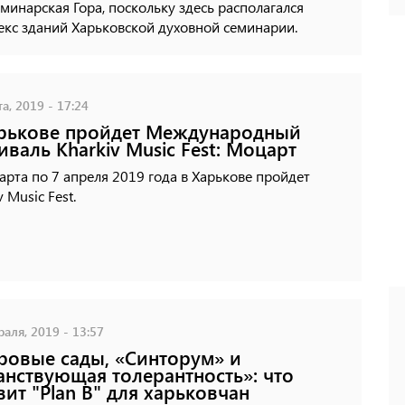
минарская Гора, поскольку здесь располагался
екс зданий Харьковской духовной семинарии.
а, 2019 - 17:24
рькове пройдет Международный
иваль Kharkiv Music Fest: Моцарт
арта по 7 апреля 2019 года в Харькове пройдет
v Music Fest.
аля, 2019 - 13:57
овые сады, «Синторум» и
анствующая толерантность»: что
вит "Plan B" для харьковчан