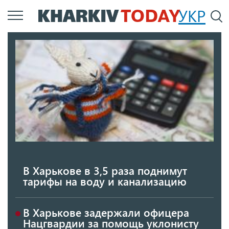
Перейти
УКР
По
к
основному
содержанию
В Харькове в 3,5 раза поднимут
тарифы на воду и канализацию
В Харькове задержали офицера
Нацгвардии за помощь уклонисту