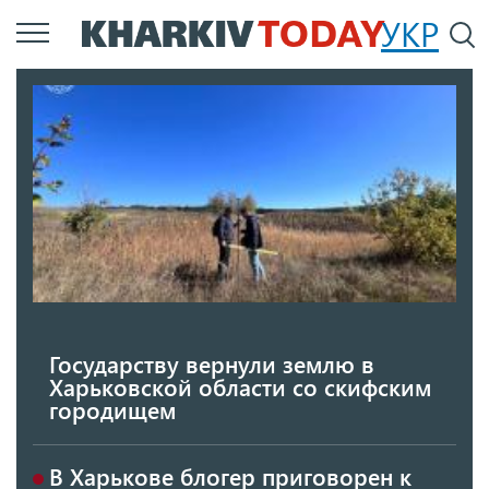
Перейти
УКР
По
к
основному
содержанию
Государству вернули землю в
Харьковской области со скифским
городищем
В Харькове блогер приговорен к