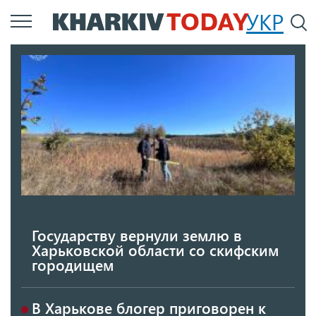
Перейти
УКР
По
к
основному
содержанию
Государству вернули землю в
Харьковской области со скифским
городищем
В Харькове блогер приговорен к