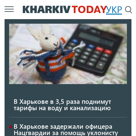
Перейти
УКР
По
к
основному
содержанию
В Харькове в 3,5 раза поднимут
тарифы на воду и канализацию
В Харькове задержали офицера
Нацгвардии за помощь уклонисту