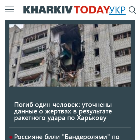
Перейти
УКР
По
к
основному
содержанию
Погиб один человек: уточнены
данные о жертвах в результате
ракетного удара по Харькову
Россияне били "Бандеролями" по