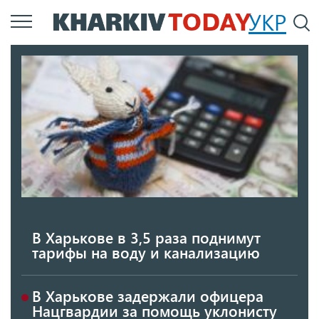
Перейти
УКР
По
к
основному
содержанию
В Харькове в 3,5 раза поднимут
тарифы на воду и канализацию
В Харькове задержали офицера
Нацгвардии за помощь уклонисту