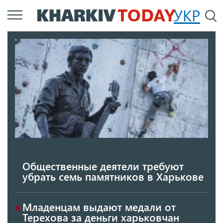
Перейти
УКР
По
к
основному
содержанию
Общественные деятели требуют
убрать семь памятников в Харькове
Младенцам выдают медали от
Терехова за деньги харьковчан