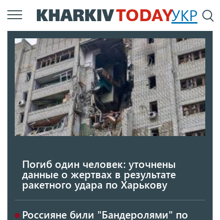
Перейти
УКР
По
к
основному
содержанию
Погиб один человек: уточнены
данные о жертвах в результате
ракетного удара по Харькову
Россияне били "Бандеролями" по