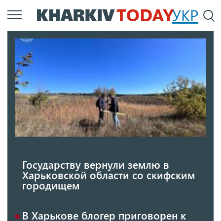
Перейти
УКР
По
к
основному
содержанию
Государству вернули землю в
Харьковской области со скифским
городищем
В Харькове блогер приговорен к