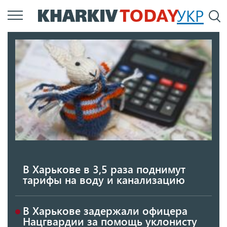
Перейти
УКР
По
к
основному
содержанию
В Харькове в 3,5 раза поднимут
тарифы на воду и канализацию
В Харькове задержали офицера
Нацгвардии за помощь уклонисту