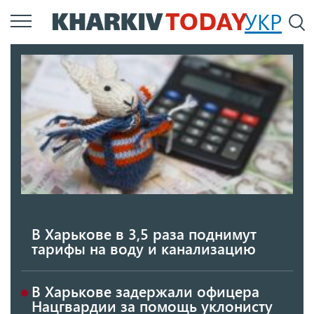
Перейти
УКР
По
к
основному
содержанию
В Харькове в 3,5 раза поднимут
тарифы на воду и канализацию
В Харькове задержали офицера
Нацгвардии за помощь уклонисту