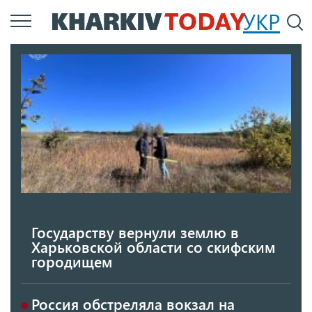
Перейти
УКР
По
к
основному
содержанию
Государству вернули землю в
Харьковской области со скифским
городищем
Россия обстреляла вокзал на