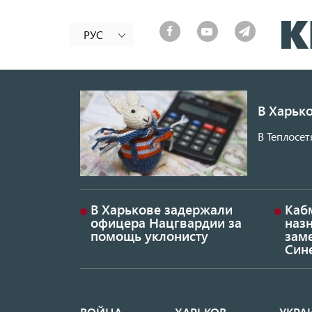
РУС
В Харько
В Теплосет
В Харькове задержали
Каб
офицера Нацгвардии за
наз
помощь уклонисту
заме
Син