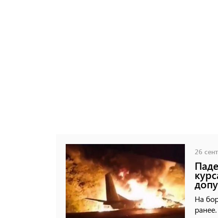
26 сент
Паде
курс
допу
На бор
ранее.