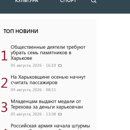
КУЛЬТУРА
СПОРТ
Поиск
ТОП НОВИНИ
Общественные деятели требуют
1
убрать семь памятников в
Харькове
05 августа, 2026 - 16:10
2
На Харьковщине осенью начнут
считать пассажиров
04 августа, 2026 - 08:11
3
Младенцам выдают медали от
Терехова за деньги харьковчан
05 августа, 2026 - 13:38
Российская армия начала штурмы