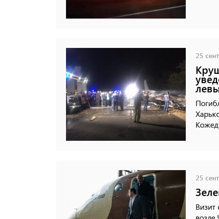
25 сент
Круш
увед
лев
Погибл
Харьк
Кожед
25 сент
Зеле
Визит 
возле 