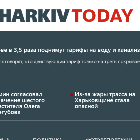
Перейти
к
основному
содержанию
ве в 3,5 раза поднимут тарифы на воду и канал
ях говорят, что действующий тариф только на треть покрывае
мин согласовал
Из-за жары трасса на
начение шестого
Харьковщине стала
стителя Олега
опасной
егубова