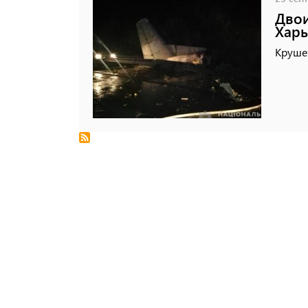
Двои
Харь
Круше