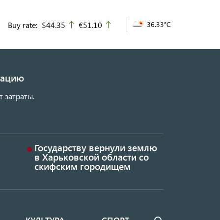
Buy rate:
$44.35
€51.10
36.33°C
up
up
изацию
т затраты.
Государству вернули землю
в Харьковской области со
скифским городищем