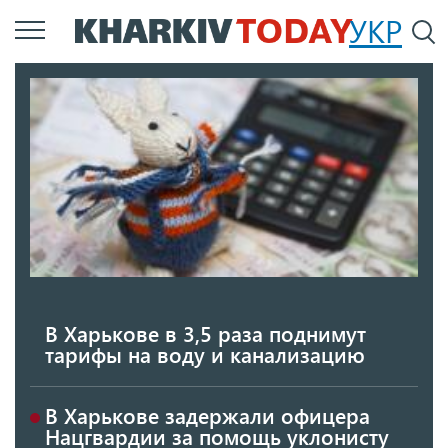
Перейти
УКР
По
к
основному
содержанию
В Харькове в 3,5 раза поднимут
тарифы на воду и канализацию
В Харькове задержали офицера
Нацгвардии за помощь уклонисту