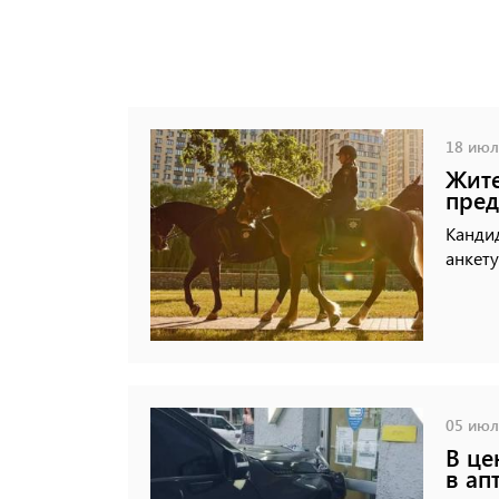
18 июля
Жите
пред
Кандид
анкету
05 июля
В це
в ап