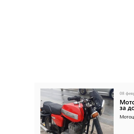
08 февр
Мото
за д
Мотоц