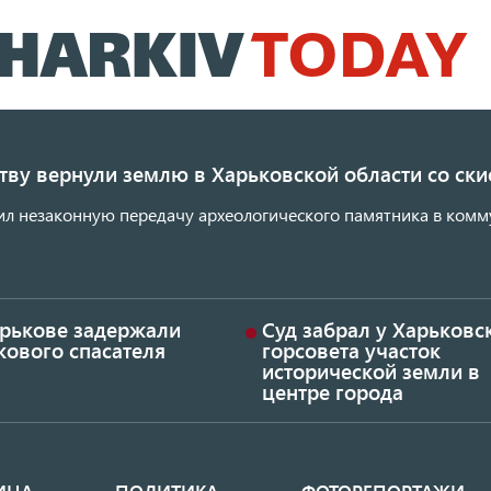
Перейти
к
основному
содержанию
ству вернули землю в Харьковской области со с
ил незаконную передачу археологического памятника в комм
арькове задержали
Суд забрал у Харьковс
кового спасателя
горсовета участок
исторической земли в
центре города