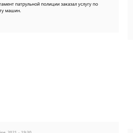
амент патрульной полиции заказал услугу по
ту машин.
ря, 2021 - 19:30