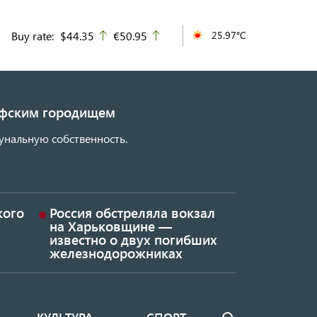
Buy rate:
$44.35
€50.95
25.97°C
up
up
кифским городищем
унальную собственность.
кого
Россия обстреляла вокзал
на Харьковщине —
известно о двух погибших
железнодорожниках