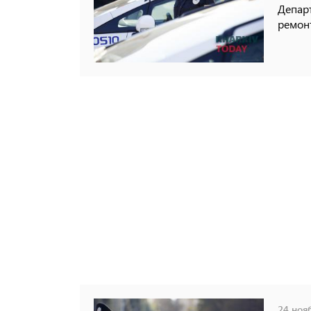
Департ
ремон
24 нояб