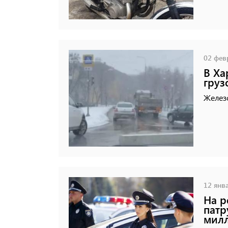
02 февр
В Ха
груз
Желез
12 янва
На р
патр
милл