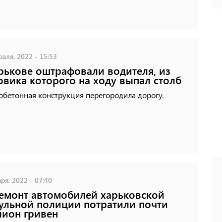
аля, 2022 - 15:53
рькове оштрафовали водителя, из
овика которого на ходу выпал столб
обетонная конструкция перегородила дорогу.
ря, 2022 - 07:40
емонт автомобилей харьковской
ульной полиции потратили почти
ион гривен