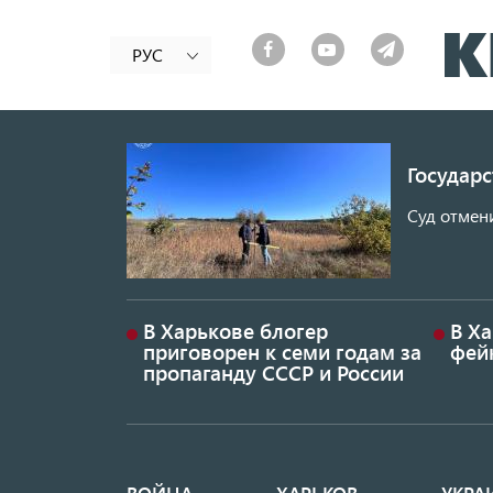
РУС
Государ
Суд отмен
В Харькове блогер
В Х
приговорен к семи годам за
фей
пропаганду СССР и России