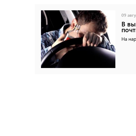
09 авгу
В вы
почт
На на