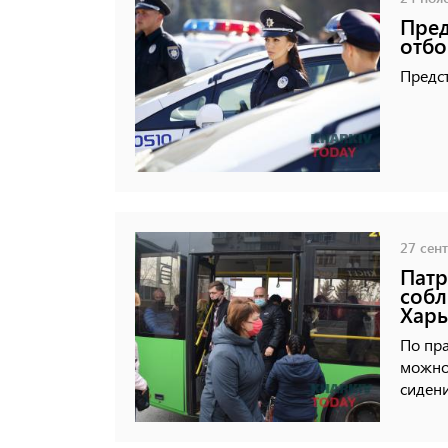
Пред
отбо
Предст
27 сент
Патр
собл
Харь
По пр
можно 
сидени