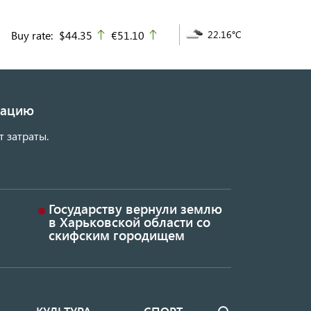
Buy rate:
$44.35
€51.10
22.16°C
up
up
изацию
т затраты.
Государству вернули землю
в Харьковской области со
скифским городищем