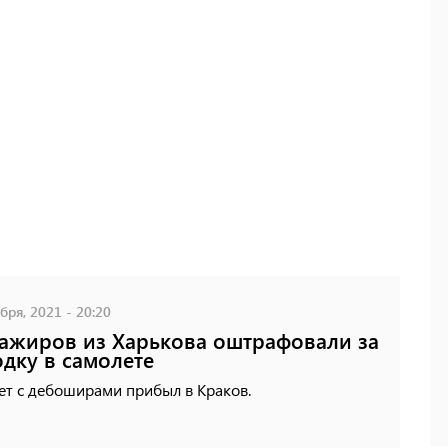
бря, 2021 - 20:20
ажиров из Харькова оштрафовали за
дку в самолете
ет с дебоширами прибыл в Краков.