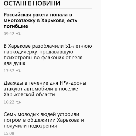
ОСТАННІ НОВИНИ
Российская ракета попала в
многоэтажку в Харькове, есть
погибшие
09:42
В Харькове разоблачили 51-летнюю
наркодилерку, продававшую
психотропы во флаконах от геля
для душа
17:37
Дважды в течение дня FPV-дроны
атакуют автомобили в поселке
Харьковской области
16:22
Семь молодых людей устроили
погром в общежитии Харькова и
получили подозрения
15:08