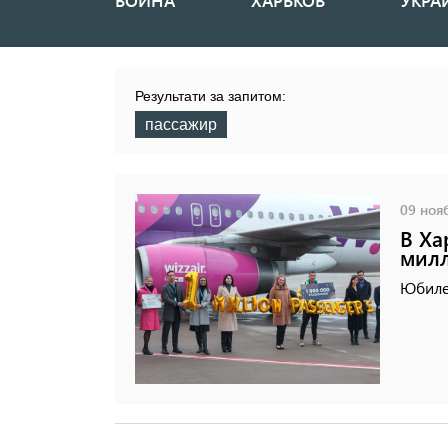
ВОЙНА
ХАРЬКОВ
УКРА
Основная
навигация
Результати за запитом:
пассажир
09 нояб
В Ха
милл
Юбиле