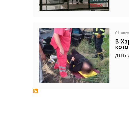
01 авгу
В Ха
кото
ДТП п