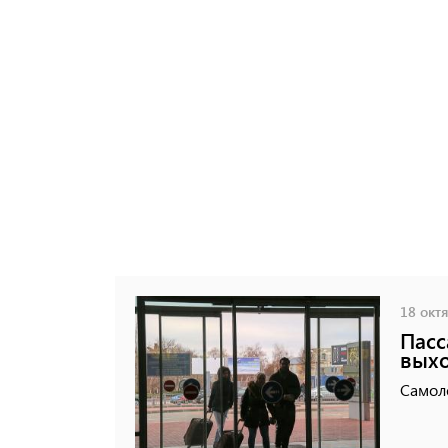
18 октя
Пасс
выхо
Самол