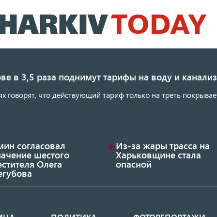
Перейти
к
основному
содержанию
ве в 3,5 раза поднимут тарифы на воду и канал
ях говорят, что действующий тариф только на треть покрывае
мин согласовал
Из-за жары трасса на
начение шестого
Харьковщине стала
стителя Олега
опасной
егубова