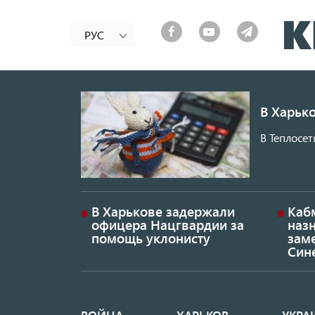
РУС
В Харько
В Теплосет
В Харькове задержали
Каб
офицера Нацгвардии за
наз
помощь уклонисту
заме
Син