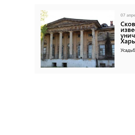
07 апре
Сков
изве
унич
Хар
Усадьб