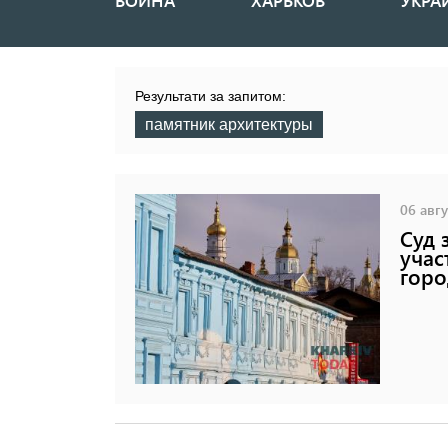
ВОЙНА
ХАРЬКОВ
УКРА
Основная
навигация
Результати за запитом:
памятник архитектуры
06 авгу
Суд 
учас
горо