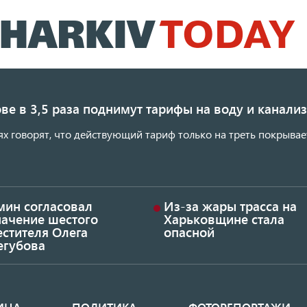
Перейти
к
основному
содержанию
ве в 3,5 раза поднимут тарифы на воду и канал
ях говорят, что действующий тариф только на треть покрывае
мин согласовал
Из-за жары трасса на
начение шестого
Харьковщине стала
стителя Олега
опасной
егубова