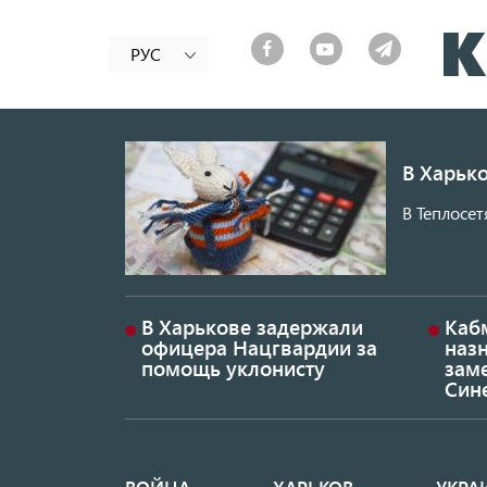
РУС
В Харько
В Теплосет
В Харькове задержали
Каб
офицера Нацгвардии за
наз
помощь уклонисту
заме
Син