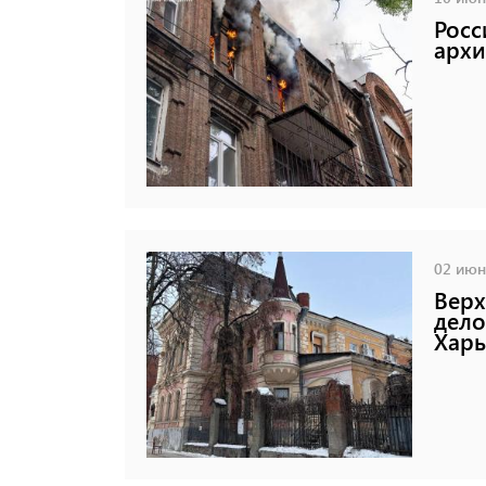
Росс
архи
02 июня
Верх
дело
Харь