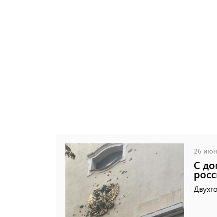
26 июня
С до
росс
Двухг