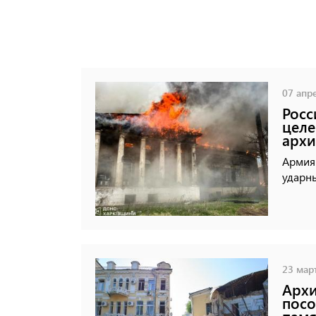
07 апре
Росс
целе
архи
Армия
ударн
23 март
Архи
посо