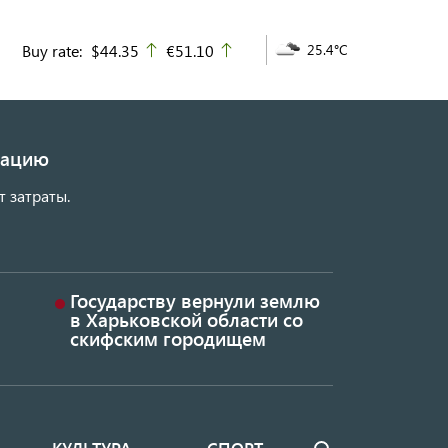
Buy rate:
$44.35
€51.10
25.4°C
up
up
изацию
т затраты.
Государству вернули землю
в Харьковской области со
скифским городищем