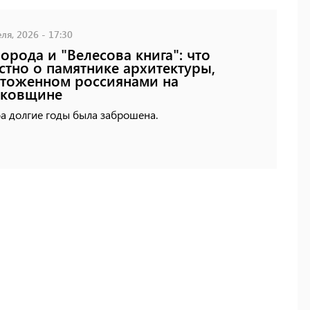
ля, 2026 - 17:30
орода и "Велесова книга": что
стно о памятнике архитектуры,
тоженном россиянами на
ьковщине
а долгие годы была заброшена.