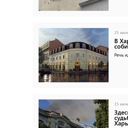
25 июня
В Ха
соби
Речь и
15 июня
Здес
судь
Харь