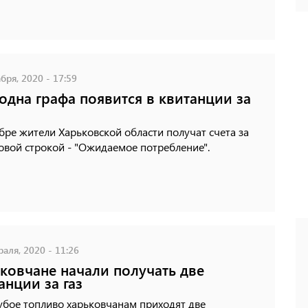
бря, 2020 - 17:59
одна графа появится в квитанции за
бре жители Харьковской области получат счета за
новой строкой - "Ожидаемое потребление".
аля, 2020 - 11:26
ковчане начали получать две
анции за газ
убое топливо харьковчанам приходят две