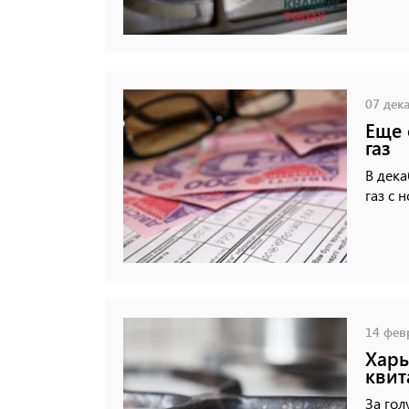
07 дека
Еще 
газ
В дека
газ с 
14 февр
Харь
квит
За гол