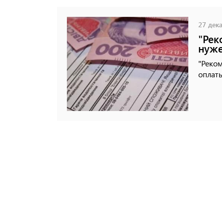
27 дека
"Рек
нуже
"Реком
оплаты