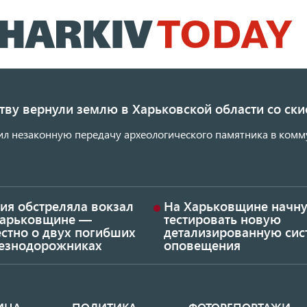
Перейти
к
основному
содержанию
ству вернули землю в Харьковской области со с
ил незаконную передачу археологического памятника в комм
ия обстреляла вокзал
На Харьковщине начну
Харьковщине —
тестировать новую
стно о двух погибших
детализированную сис
езнодорожниках
оповещения