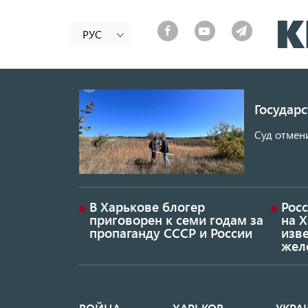
РУС
Государ
Суд отмен
В Харькове блогер
Росс
приговорен к семи годам за
на 
пропаганду СССР и России
изве
жел