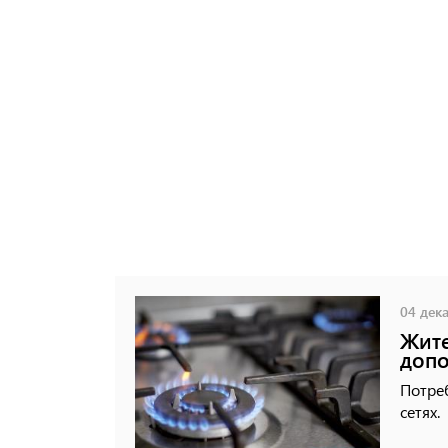
04 дека
Жите
допо
Потре
сетях.