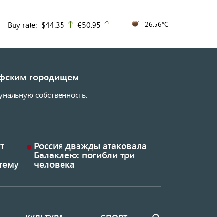
Buy rate:
$44.35
€50.95
26.56°C
up
up
кифским городищем
унальную собственность.
т
Россия дважды атаковала
Балаклею: погибли три
тему
человека