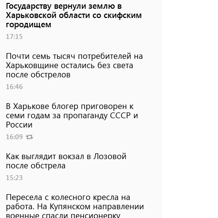
Государству вернули землю в
Харьковской области со скифским
городищем
17:15
Почти семь тысяч потребителей на
Харьковщине остались без света
после обстрелов
16:46
В Харькове блогер приговорен к
семи годам за пропаганду СССР и
России
16:09
Как выглядит вокзал в Лозовой
после обстрела
15:23
Пересела с колесного кресла на
работа. На Купянском направлении
военные спасли пенсионерку