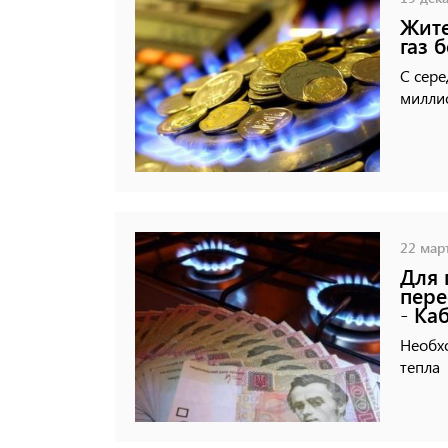
Жите
газ 
С сере
миллио
22 март
Для 
пере
- Ка
Необх
тепла