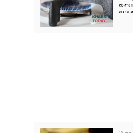
квитан
его до
19 дека