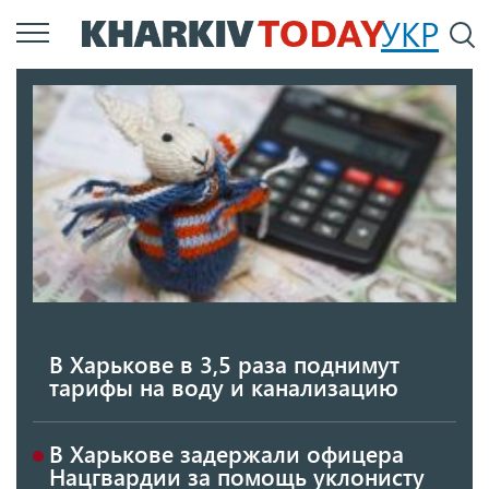
Перейти
УКР
По
к
основному
содержанию
В Харькове в 3,5 раза поднимут
тарифы на воду и канализацию
В Харькове задержали офицера
Нацгвардии за помощь уклонисту