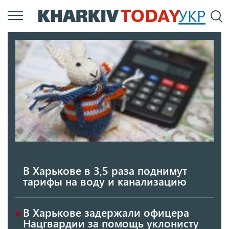
Перейти
УКР
По
к
основному
содержанию
В Харькове в 3,5 раза поднимут
тарифы на воду и канализацию
В Харькове задержали офицера
Нацгвардии за помощь уклонисту