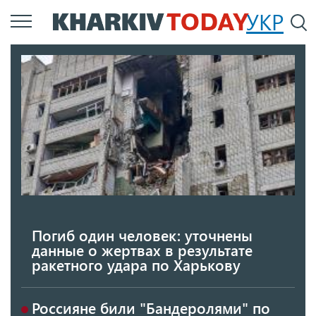
Перейти
УКР
По
к
основному
содержанию
Погиб один человек: уточнены
данные о жертвах в результате
ракетного удара по Харькову
Россияне били "Бандеролями" по