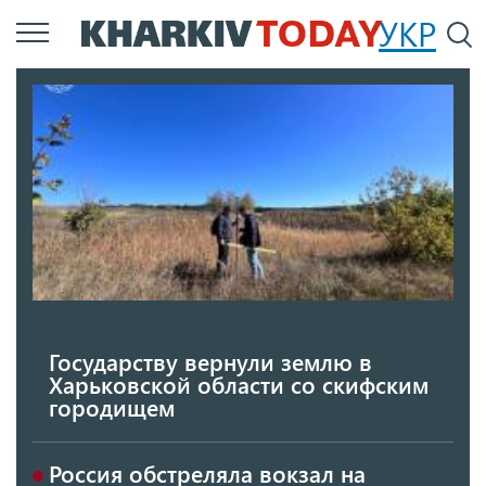
Перейти
УКР
По
к
основному
содержанию
Государству вернули землю в
Харьковской области со скифским
городищем
Россия обстреляла вокзал на