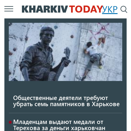
Перейти
УКР
По
к
основному
содержанию
Общественные деятели требуют
убрать семь памятников в Харькове
Младенцам выдают медали от
Терехова за деньги харьковчан