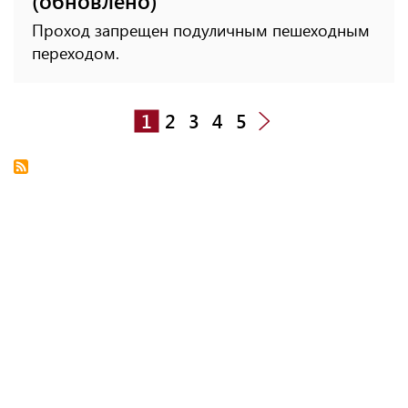
(обновлено)
Проход запрещен подуличным пешеходным
переходом.
1
2
3
4
5