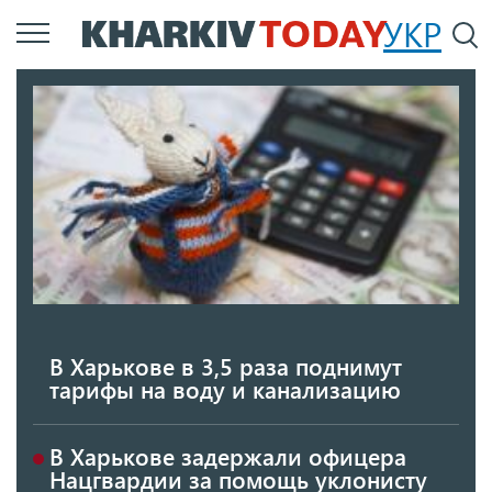
Перейти
УКР
По
к
основному
содержанию
В Харькове в 3,5 раза поднимут
тарифы на воду и канализацию
В Харькове задержали офицера
Нацгвардии за помощь уклонисту