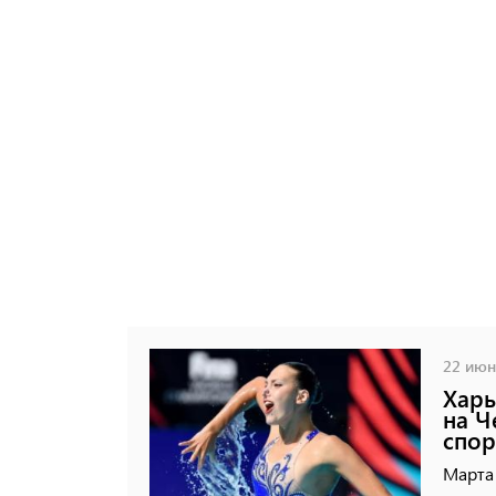
22 июня
Харь
на Ч
спор
Марта 