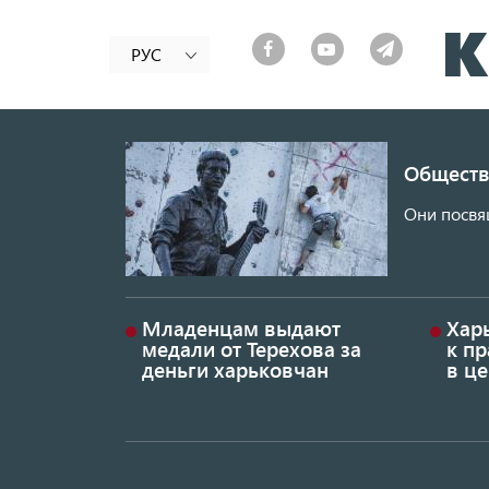
РУС
Обществ
Они посвя
Младенцам выдают
Хар
медали от Терехова за
к пр
деньги харьковчан
в це