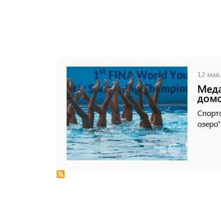
12 мая,
Меда
домо
Спорт
озеро"