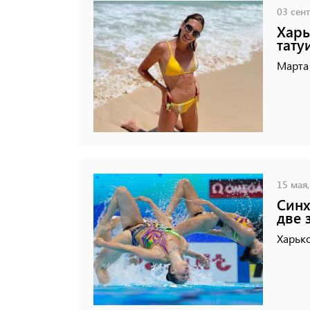
03 сент
Харь
тату
Марта
15 мая,
Синх
две 
Харько