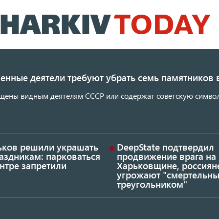
Перейти
к
основному
содержанию
енные деятели требуют убрать семь памятников 
щены видным деятелям СССР или содержат советскую символ
ьков решили украшать
DeepState подтвердил
аздникам: парковаться
продвижение врага на
нтре запретили
Харьковщине, россиян
угрожают "смертельн
треугольником"