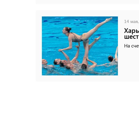
14 мая,
Харь
шест
На сче