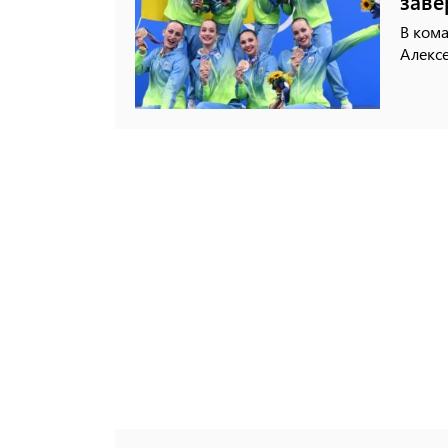
заве
В кома
Алексе