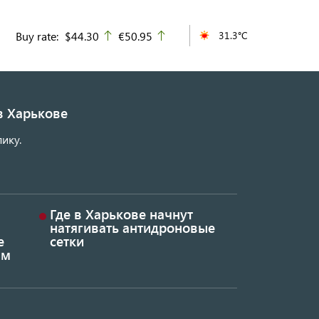
Buy rate:
$44.30
€50.95
31.3°C
up
up
в Харькове
ику.
Где в Харькове начнут
натягивать антидроновые
е
сетки
ым