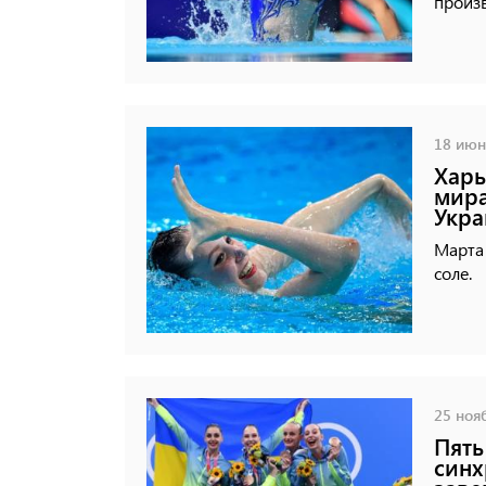
произ
18 июня
Харь
мира
Укра
Марта 
соле.
25 нояб
Пять
синх