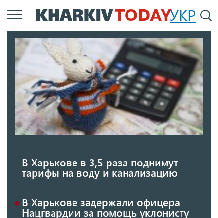
Перейти
УКР
По
к
основному
содержанию
В Харькове в 3,5 раза поднимут
тарифы на воду и канализацию
В Харькове задержали офицера
Нацгвардии за помощь уклонисту