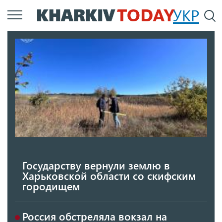
Перейти
УКР
По
к
основному
содержанию
Государству вернули землю в
Харьковской области со скифским
городищем
Россия обстреляла вокзал на