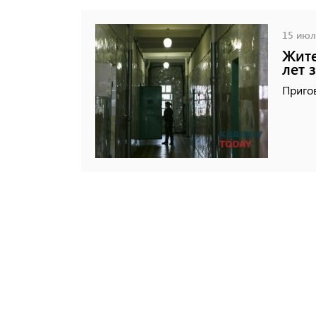
15 июля
Жите
лет 
Приго