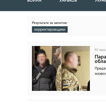
ВОЙНА
ХАРЬКОВ
УКРА
Основная
навигация
Результати за запитом:
корректировщики
02 мая,
Пара
обла
Преда
зоовол