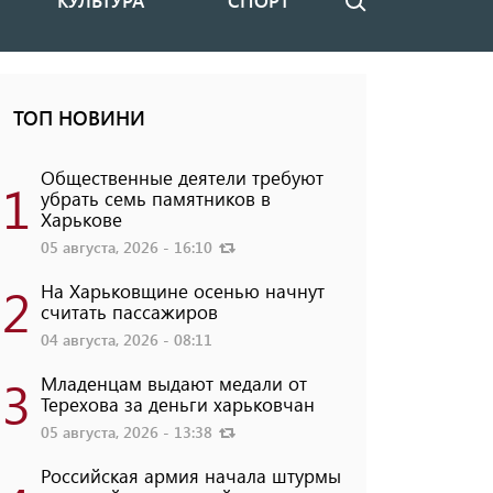
КУЛЬТУРА
СПОРТ
Поиск
ТОП НОВИНИ
Общественные деятели требуют
1
убрать семь памятников в
Харькове
05 августа, 2026 - 16:10
2
На Харьковщине осенью начнут
считать пассажиров
04 августа, 2026 - 08:11
3
Младенцам выдают медали от
Терехова за деньги харьковчан
05 августа, 2026 - 13:38
Российская армия начала штурмы