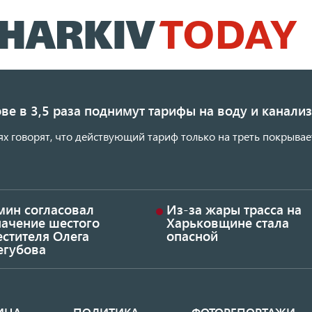
Перейти
к
основному
содержанию
ве в 3,5 раза поднимут тарифы на воду и канал
ях говорят, что действующий тариф только на треть покрывае
мин согласовал
Из-за жары трасса на
начение шестого
Харьковщине стала
стителя Олега
опасной
егубова