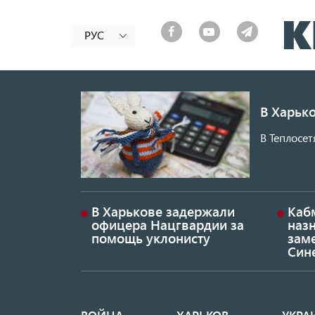
РУС
В Харько
В Теплосет
В Харькове задержали
Каб
офицера Нацгвардии за
наз
помощь уклонисту
заме
Син