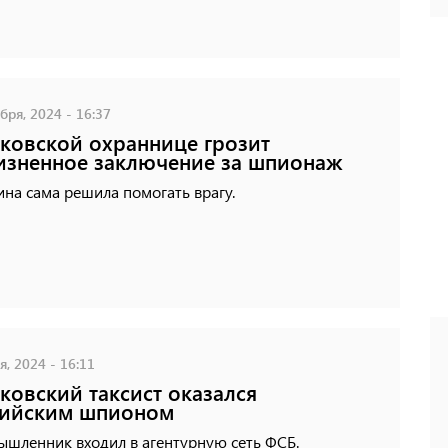
бря, 2024 - 16:37
ковской охраннице грозит
зненное заключение за шпионаж
на сама решила помогать врагу.
, 2024 - 16:11
ковский таксист оказался
сийским шпионом
ышленник входил в агентурную сеть ФСБ.