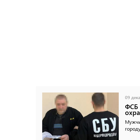
09 дека
ФСБ 
охра
Мужчи
городу