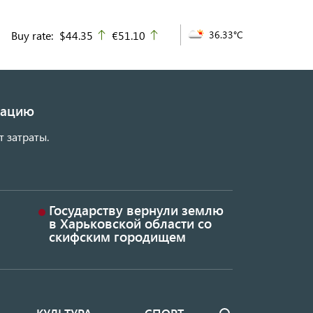
Buy rate:
$44.35
€51.10
36.33°C
up
up
изацию
т затраты.
Государству вернули землю
в Харьковской области со
скифским городищем