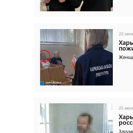
22 октя
Харь
пожи
Женщи
25 июля
Харь
рос
Злоум