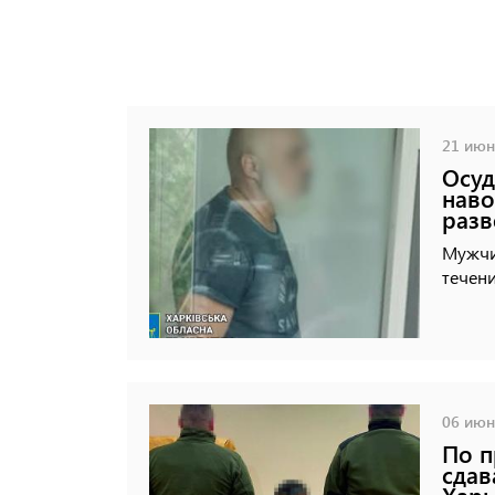
21 июня
Осуд
наво
разв
Мужчи
течени
06 июня
По п
сдав