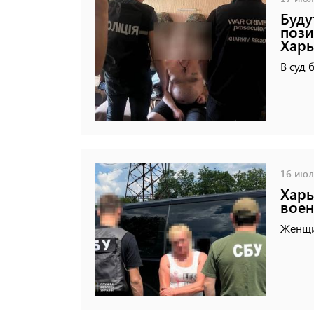
Буду
пози
Харь
В суд 
16 июля
Харь
воен
Женщин