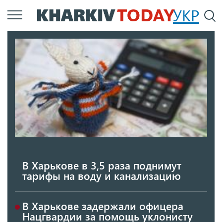
Перейти
УКР
По
к
основному
содержанию
В Харькове в 3,5 раза поднимут
тарифы на воду и канализацию
В Харькове задержали офицера
Нацгвардии за помощь уклонисту