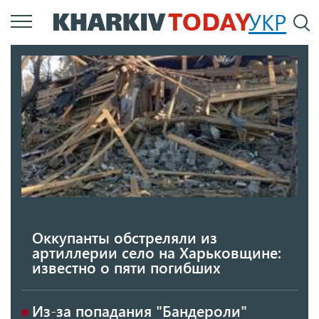
Перейти
УКР
По
к
основному
содержанию
Оккупанты обстреляли из
артиллерии село на Харьковщине:
известно о пяти погибших
Из-за попадания "Бандероли"