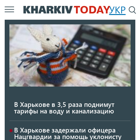
Перейти
УКР
По
к
основному
содержанию
В Харькове в 3,5 раза поднимут
тарифы на воду и канализацию
В Харькове задержали офицера
Нацгвардии за помощь уклонисту