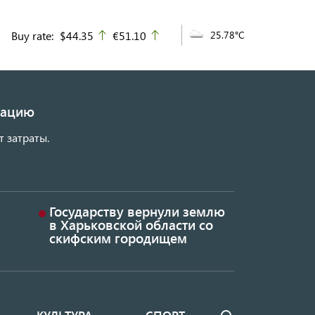
Buy rate:
$44.35
€51.10
25.78°C
up
up
изацию
т затраты.
Государству вернули землю
в Харьковской области со
скифским городищем