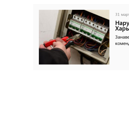
31 март
Нару
Харь
Занаве
коменд