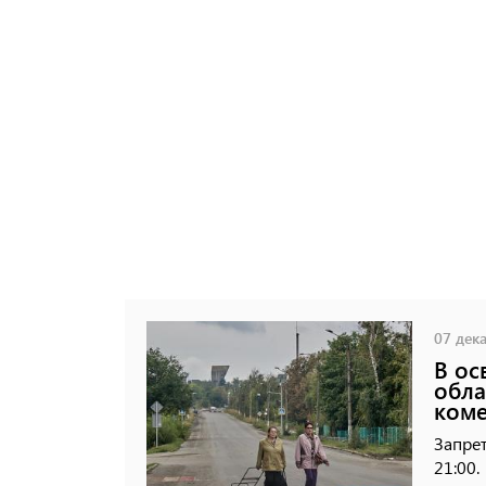
07 дека
В ос
обла
коме
Запрет
21:00.