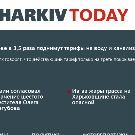
Перейти
к
основному
содержанию
ве в 3,5 раза поднимут тарифы на воду и канал
ях говорят, что действующий тариф только на треть покрывае
мин согласовал
Из-за жары трасса на
начение шестого
Харьковщине стала
стителя Олега
опасной
егубова