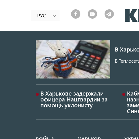
РУС
В Харько
В Теплосет
В Харькове задержали
Каб
офицера Нацгвардии за
наз
помощь уклонисту
заме
Син