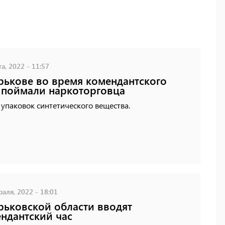
а, 2022 - 11:57
рькове во время комендантского
 поймали наркоторговца
 упаковок синтетического вещества.
аля, 2022 - 18:01
рьковской области вводят
ндантский час