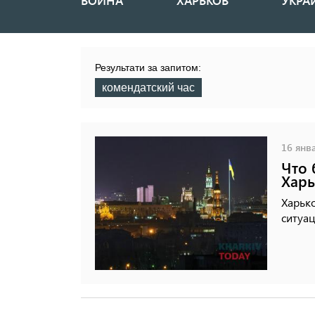
ВОЙНА
ХАРЬКОВ
УКРА
Основная
навигация
Результати за запитом:
комендатский час
16 янва
Что 
Харь
Харьк
ситуац