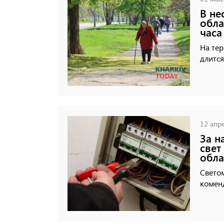
В не
обла
часа
На тер
длится
12 апре
За н
свет
обла
Свето
коменд