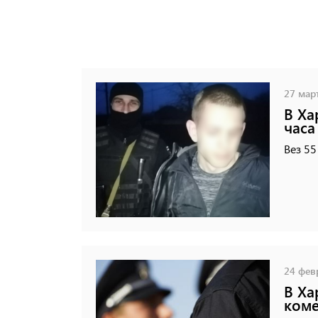
27 март
В Ха
часа
Вез 55
24 февр
В Ха
коме