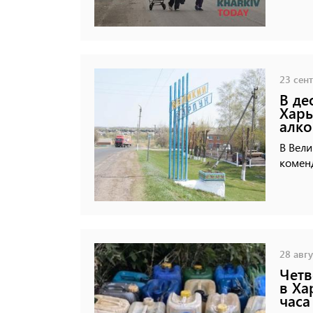
23 сент
В де
Харь
алко
В Вели
коменд
28 авгу
Четв
в Ха
часа