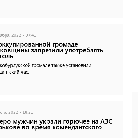
ября, 2022 - 07:41
оккупированной громаде
ковщины запретили употреблять
голь
кобурлукской громаде также установили
антский час.
ста, 2022 - 18:21
еро мужчин украли горючее на АЗС
рькове во время комендантского