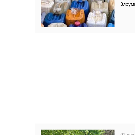
Злоум
01 мая,