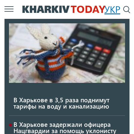
Перейти
УКР
По
к
основному
содержанию
В Харькове в 3,5 раза поднимут
тарифы на воду и канализацию
В Харькове задержали офицера
Нацгвардии за помощь уклонисту