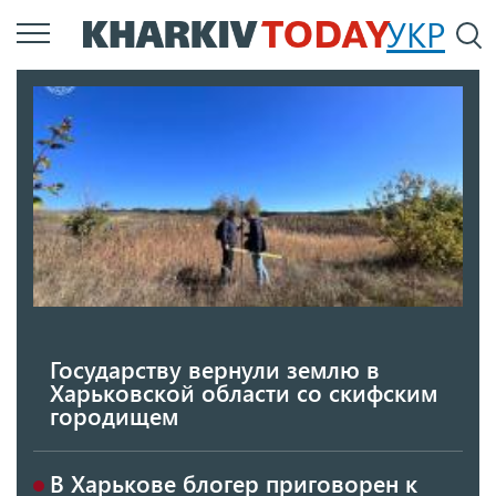
Перейти
УКР
По
к
основному
содержанию
Государству вернули землю в
Харьковской области со скифским
городищем
В Харькове блогер приговорен к