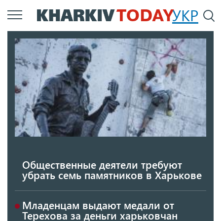
Перейти
УКР
По
к
основному
содержанию
Общественные деятели требуют
убрать семь памятников в Харькове
Младенцам выдают медали от
Терехова за деньги харьковчан