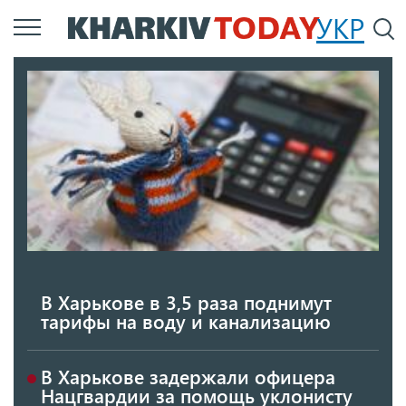
Перейти
УКР
По
к
основному
содержанию
В Харькове в 3,5 раза поднимут
тарифы на воду и канализацию
В Харькове задержали офицера
Нацгвардии за помощь уклонисту