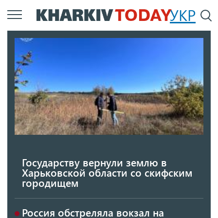
Перейти
УКР
По
к
основному
содержанию
Государству вернули землю в
Харьковской области со скифским
городищем
Россия обстреляла вокзал на