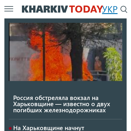
Перейти
УКР
По
к
основному
содержанию
Россия обстреляла вокзал на
Харьковщине — известно о двух
погибших железнодорожниках
На Харьковщине начнут